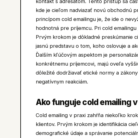
kontakt s adresátom. Tento prístup sa čas
kde je cieľom nadviazať novú obchodnú pr
princípom cold emailingu je, že ide o nev
hodnotná pre príjemcu. Pri cold emailingu 
Prvým krokom je dôkladné preskúmanie cieľ
jasnú predstavu o tom, koho oslovuje a a
Ďalším kľúčovým aspektom je personalizác
konkrétnemu príjemcovi, majú oveľa vyšši
dôležité dodržiavať etické normy a zákony
negatívnym reakciám.
Ako funguje cold emailing v
Cold emailing v praxi zahŕňa niekoľko kro
klientov. Prvým krokom je identifikácia ci
demografické údaje a správanie potenciálny