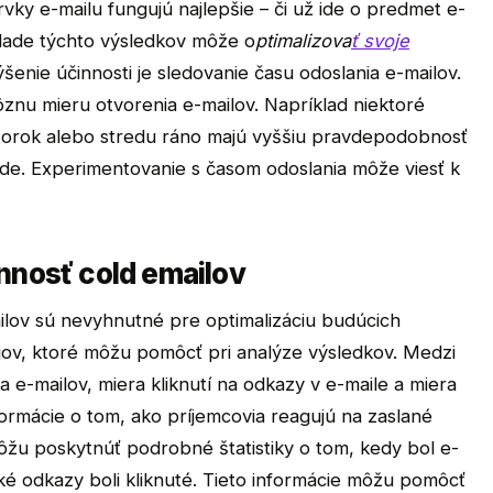
vky e-mailu fungujú najlepšie – či už ide o predmet e-
klade týchto výsledkov môže o
ptimalizova
ť svoje
šenie účinnosti je sledovanie času odoslania e-mailov.
znu mieru otvorenia e-mailov. Napríklad niektoré
utorok alebo stredu ráno majú vyššiu pravdepodobnosť
ede. Experimentovanie s časom odoslania môže viesť k
nnosť cold emailov
ilov sú nevyhnutné pre optimalizáciu budúcich
ojov, ktoré môžu pomôcť pri analýze výsledkov. Medzi
ia e-mailov, miera kliknutí na odkazy v e-maile a miera
ormácie o tom, ako príjemcovia reagujú na zaslané
ôžu poskytnúť podrobné štatistiky o tom, kedy bol e-
aké odkazy boli kliknuté. Tieto informácie môžu pomôcť