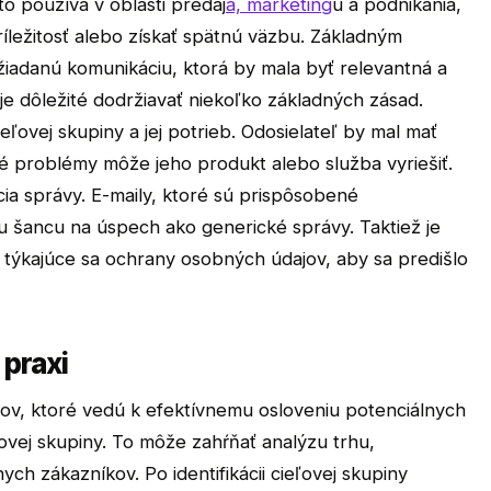
to používa v oblasti predaj
a, marketing
u a podnikania,
íležitosť alebo získať spätnú väzbu. Základným
yžiadanú komunikáciu, ktorá by mala byť relevantná a
je dôležité dodržiavať niekoľko základných zásad.
ovej skupiny a jej potrieb. Odosielateľ by mal mať
ké problémy môže jeho produkt alebo služba vyriešiť.
ia správy. E-maily, ktoré sú prispôsobené
u šancu na úspech ako generické správy. Taktiež je
 týkajúce sa ochrany osobných údajov, aby sa predišlo
 praxi
kov, ktoré vedú k efektívnemu osloveniu potenciálnych
eľovej skupiny. To môže zahŕňať analýzu trhu,
ch zákazníkov. Po identifikácii cieľovej skupiny