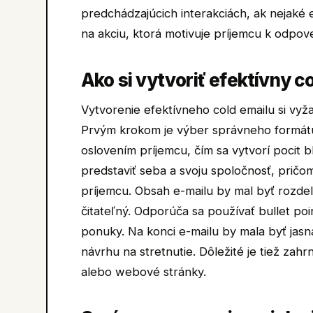
predchádzajúcich interakciách, ak nejaké 
na akciu, ktorá motivuje príjemcu k odpov
Ako si vytvoriť efektívny co
Vytvorenie efektívneho cold emailu si vyža
Prvým krokom je výber správneho formátu
oslovením príjemcu, čím sa vytvorí pocit b
predstaviť seba a svoju spoločnosť, pričo
príjemcu. Obsah e-mailu by mal byť rozde
čitateľný. Odporúča sa používať bullet po
ponuky. Na konci e-mailu by mala byť jas
návrhu na stretnutie. Dôležité je tiež zah
alebo webové stránky.