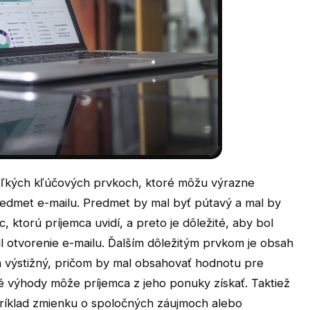
koľkých kľúčových prvkoch, ktoré môžu výrazne
predmet e-mailu. Predmet by mal byť pútavý a mal by
, ktorú príjemca uvidí, a preto je dôležité, aby bol
l otvorenie e-mailu. Ďalším dôležitým prvkom je obsah
a výstižný, pričom by mal obsahovať hodnotu pre
ké výhody môže príjemca z jeho ponuky získať. Taktiež
príklad zmienku o spoločných záujmoch alebo