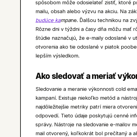
spôsobom môže odosielateľ zistiť, ktoré pr
mailu, obsah alebo výzvu na akciu. Na zá
budúce ka
mpa
ne. Ďalšou technikou na zvý
Rôzne dni v týždni a časy dňa môžu mať rô
štúdie naznačujú, že e-maily odoslané v 
otvorenia ako tie odoslané v piatok poob
lepším výsledkom.
Ako sledovať a meriať výko
Sledovanie a meranie výkonnosti cold ema
kampaní. Existuje niekoľko metód a nástr
najdôležitejšie metriky patrí miera otvoren
odpovedí. Tieto údaje poskytujú cenné inf
správy. Nástroje na sledovanie e-mailov m
mail otvorený, koľkokrát bol prečítaný a 