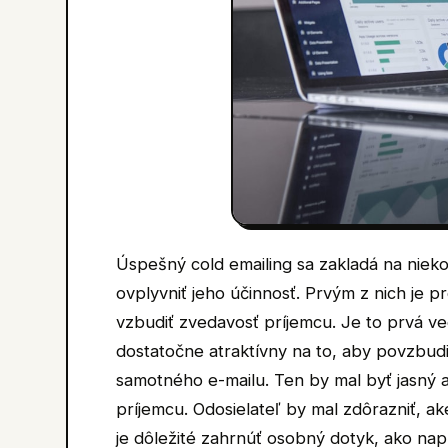
Úspešný cold emailing sa zakladá na nie
ovplyvniť jeho účinnosť. Prvým z nich je 
vzbudiť zvedavosť príjemcu. Je to prvá vec
dostatočne atraktívny na to, aby povzbudi
samotného e-mailu. Ten by mal byť jasný 
príjemcu. Odosielateľ by mal zdôrazniť, a
je dôležité zahrnúť osobný dotyk, ako na