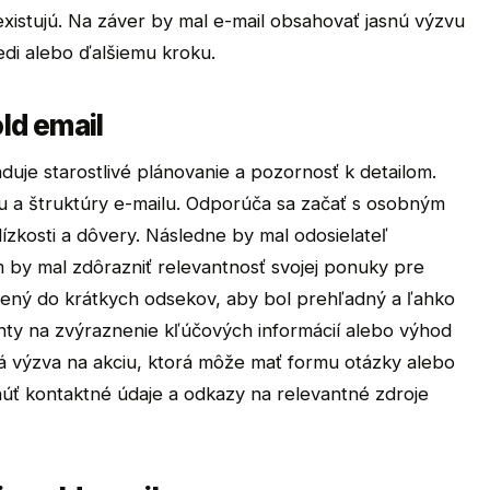
existujú. Na záver by mal e-mail obsahovať jasnú výzvu
edi alebo ďalšiemu kroku.
ld email
duje starostlivé plánovanie a pozornosť k detailom.
 a štruktúry e-mailu. Odporúča sa začať s osobným
lízkosti a dôvery. Následne by mal odosielateľ
m by mal zdôrazniť relevantnosť svojej ponuky pre
lený do krátkych odsekov, aby bol prehľadný a ľahko
inty na zvýraznenie kľúčových informácií alebo výhod
ná výzva na akciu, ktorá môže mať formu otázky alebo
rnúť kontaktné údaje a odkazy na relevantné zdroje