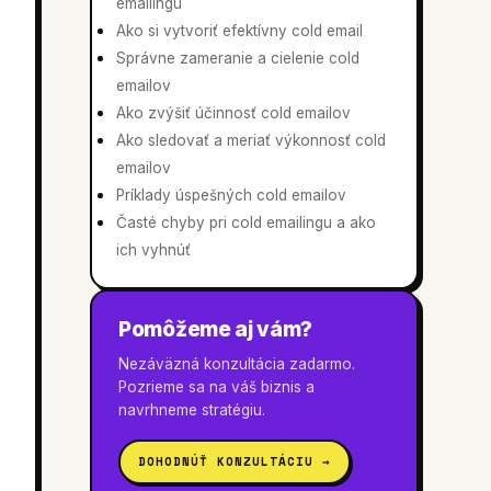
emailingu
Ako si vytvoriť efektívny cold email
Správne zameranie a cielenie cold
emailov
Ako zvýšiť účinnosť cold emailov
Ako sledovať a meriať výkonnosť cold
emailov
Príklady úspešných cold emailov
Časté chyby pri cold emailingu a ako
ich vyhnúť
Pomôžeme aj vám?
Nezáväzná konzultácia zadarmo.
Pozrieme sa na váš biznis a
navrhneme stratégiu.
DOHODNÚŤ KONZULTÁCIU →