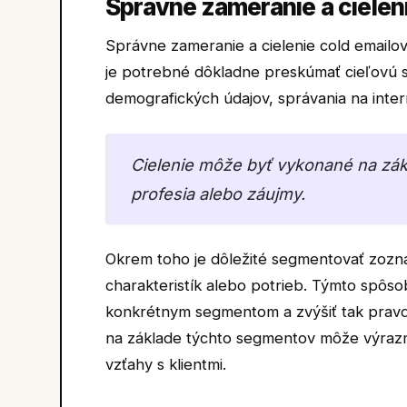
Správne zameranie a cielen
Správne zameranie a cielenie cold emailo
je potrebné dôkladne preskúmať cieľovú s
demografických údajov, správania na inter
Cielenie môže byť vykonané na zákla
profesia alebo záujmy.
Okrem toho je dôležité segmentovať zozn
charakteristík alebo potrieb. Týmto spôs
konkrétnym segmentom a zvýšiť tak pravde
na základe týchto segmentov môže výrazn
vzťahy s klientmi.