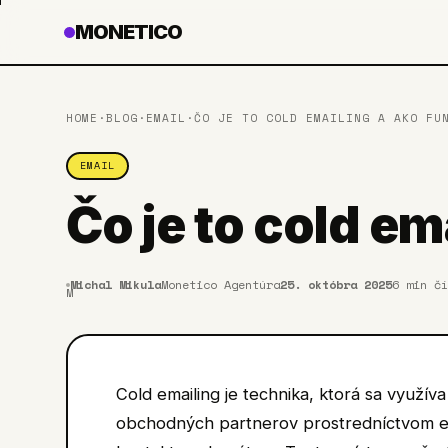
MONETICO
HOME
·
BLOG
·
EMAIL
·
ČO JE TO COLD EMAILING A AKO FU
EMAIL
Čo je to cold em
Michal Mikula
Monetico Agentúra
25. októbra 2025
6
min čí
M
Cold emailing je technika, ktorá sa využí
obchodných partnerov prostredníctvom e-