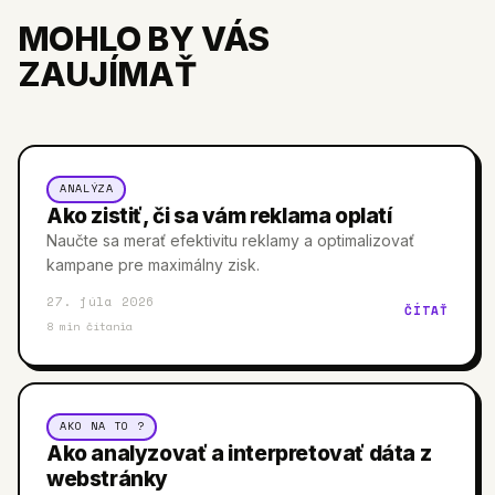
MOHLO BY VÁS
ZAUJÍMAŤ
ANALÝZA
Ako zistiť, či sa vám reklama oplatí
Naučte sa merať efektivitu reklamy a optimalizovať
kampane pre maximálny zisk.
27. júla 2026
ČÍTAŤ
8
min čítania
AKO NA TO ?
Ako analyzovať a interpretovať dáta z
webstránky