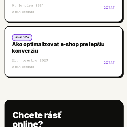
9. januára 2024
ČÍTAŤ
2
min čítania
ANALÝZA
Ako optimalizovať e-shop pre lepšiu
konverziu
21. novembra 2023
ČÍTAŤ
2
min čítania
Chcete rásť
online?