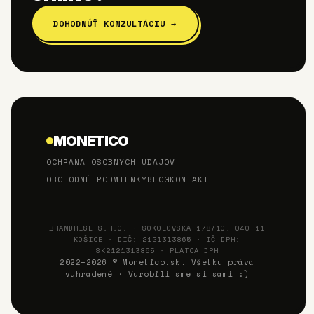
DOHODNÚŤ KONZULTÁCIU →
MONETICO
OCHRANA OSOBNÝCH ÚDAJOV
OBCHODNÉ PODMIENKY
BLOG
KONTAKT
BRANDRISE S.R.O. · SOKOLOVSKÁ 178/10, 040 11
KOŠICE · DIČ: 2121313865 · IČ DPH:
SK2121313865 · PLATCA DPH
2022–2026 © Monetico.sk. Všetky práva
vyhradené · Vyrobili sme si sami :)