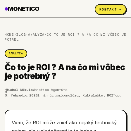
MONETICO
KONTAKT →
HOME
·
BLOG
·
ANALÝZA
·
ČO TO JE ROI ? A NA ČO MI VÔBEC JE
POTRE
…
ANALÝZA
Čo to je ROI ? A na čo mi vôbec
je potrebný ?
Michal Mikula
Monetico Agentúra
M
3. februára 2023
1
min čítania
analýza, Kalkulačka, ROI
Tagy
Viem, že ROI môže znieť ako nejaký technický