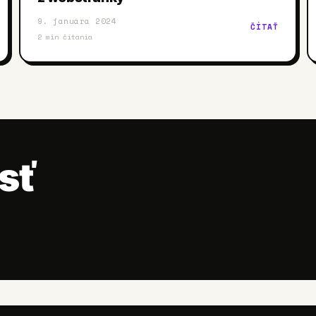
9. januára 2024
ČÍTAŤ
2
min čítania
sť