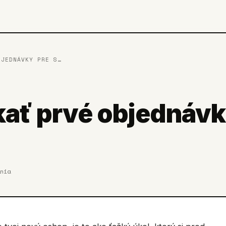
BJEDNÁVKY PRE S
…
kať prvé objednáv
nia