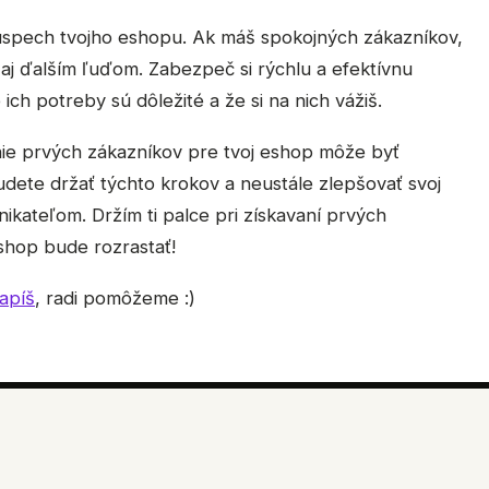
e úspech tvojho eshopu. Ak máš spokojných zákazníkov,
 aj ďalším ľuďom. Zabezpeč si rýchlu a efektívnu
 ich potreby sú dôležité a že si na nich vážiš.
nie prvých zákazníkov pre tvoj eshop môže byť
dete držať týchto krokov a neustále zlepšovať svoj
kateľom. Držím ti palce pri získavaní prvých
eshop bude rozrastať!
apíš
, radi pomôžeme :)