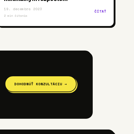
19. decembra 2023
ČÍTAŤ
2
min čítania
DOHODNÚŤ KONZULTÁCIU →