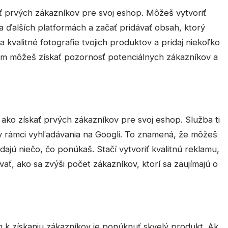
ať prvých zákazníkov pre svoj eshop. Môžeš vytvoriť
a ďalších platformách a začať pridávať obsah, ktorý
a kvalitné fotografie tvojich produktov a pridaj niekoľko
m môžeš získať pozornosť potenciálnych zákazníkov a
ko získať prvých zákazníkov pre svoj eshop. Služba ti
v rámci vyhľadávania na Googli. To znamená, že môžeš
dajú niečo, čo ponúkaš. Stačí vytvoriť kvalitnú reklamu,
vať, ako sa zvýši počet zákazníkov, ktorí sa zaujímajú o
k získaniu zákazníkov je ponúknuť skvelý produkt. Ak