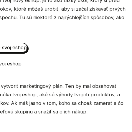
tvoj nový eshop, je to ako ťažký úkol, ktorý si pred
rokov, ktoré môžeš urobiť, aby si začal získavať prvých
úspechu. Tu sú niektoré z najrýchlejších spôsobov, ako
voj eshop
 vytvoriť marketingový plán. Ten by mal obsahovať
ponúka tvoj eshop, aké sú výhody tvojich produktov, a
íkov. Ak máš jasno v tom, koho sa chceš zamerať a čo
eľovú skupinu a snažiť sa o ich nákup.