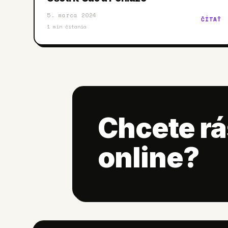
5. marca 2024
ČÍTAŤ
1
min čítania
Chcete rá
online?