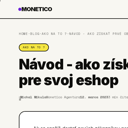
MONETICO
HOME
·
BLOG
·
AKO NA TO ?
·
NÁVOD - AKO ZÍSKAŤ PRVÉ O
AKO NA TO ?
Návod - ako zís
pre svoj eshop
Michal Mikula
Monetico Agentúra
12. marca 2023
3
min číta
M