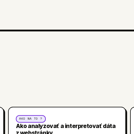
AKO NA TO ?
Ako analyzovať a interpretovať dáta
z webstránky