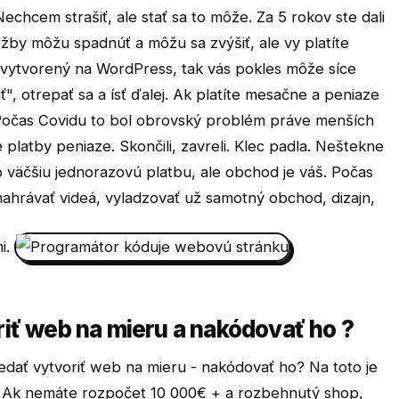
Nechcem strašiť, ale stať sa to môže. Za 5 rokov ste dali
ržby môžu spadnúť a môžu sa zvýšiť, ale vy platíte
e vytvorený na WordPress, tak vás pokles môže síce
ť", otrepať sa a ísť ďalej. Ak platíte mesačne a peniaze
. Počas Covidu to bol obrovský problém práve menších
platby peniaze. Skončili, zavreli. Klec padla. Neštekne
väčšiu jednorazovú platbu, ale obchod je váš. Počas
nahrávať videá, vyladzovať už samotný obchod, dizajn,
mi.
riť web na mieru a nakódovať ho ?
edať vytvoriť web na mieru - nakódovať ho? Na toto je
 Ak nemáte rozpočet 10 000€ + a rozbehnutý shop,