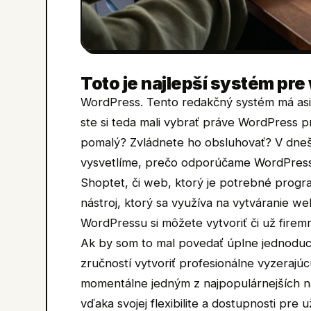
Toto je najlepší systém pre
WordPress. Tento redakčný systém má asi
ste si teda mali vybrať práve WordPress 
pomalý? Zvládnete ho obsluhovať? V dneš
vysvetlíme, prečo odporúčame WordPress.
Shoptet, či web, ktorý je potrebné progr
nástroj, ktorý sa využíva na vytváranie w
WordPressu si môžete vytvoriť či už fire
Ak by som to mal povedať úplne jednod
zručností vytvoriť profesionálne vyzeraj
momentálne jedným z najpopulárnejších ná
vďaka svojej flexibilite a dostupnosti pre