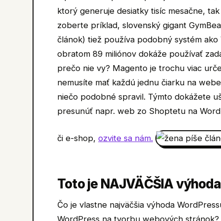
ktorý generuje desiatky tisíc mesačne, tak
zoberte príklad, slovenský gigant GymBeam
článok) tiež používa podobný systém ak
obratom 89 miliónov dokáže používať zad
prečo nie vy? Magento je trochu viac urče
nemusíte mať každú jednu čiarku na webe
niečo podobné spravil. Týmto dokážete uše
presunúť napr. web zo Shoptetu na WordP
či e-shop,
ozvite sa nám.
Toto je NAJVÄČŠIA výhod
Čo je vlastne najväčšia výhoda WordPres
WordPress na tvorbu webových stránok? 