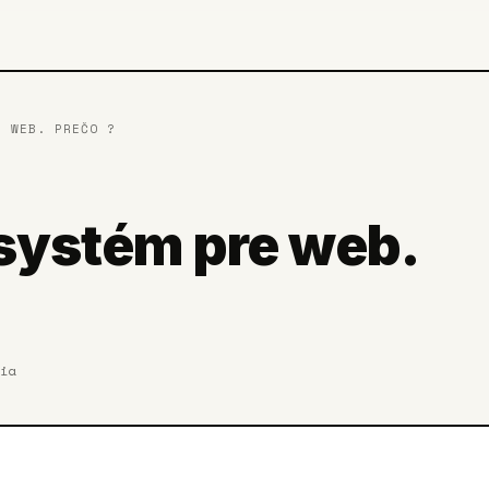
E WEB. PREČO ?
 systém pre web.
ia