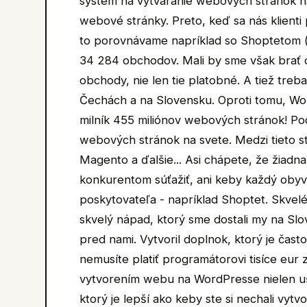
systém na vytváranie webových stránok na 
webové stránky. Preto, keď sa nás klienti
to porovnávame napríklad so Shoptetom (k
34 284 obchodov. Mali by sme však brať do
obchody, nie len tie platobné. A tiež treb
Čechách a na Slovensku. Oproti tomu, W
milník 455 miliónov webových stránok! Pod
webových stránok na svete. Medzi tieto s
Magento a ďalšie... Asi chápete, že žiadn
konkurentom súťažiť, ani keby každý obyv
poskytovateľa - napríklad Shoptet. Skvelé
skvelý nápad, ktorý sme dostali my na Sl
pred nami. Vytvoril doplnok, ktorý je čast
nemusíte platiť programátorovi tisíce eur
vytvorením webu na WordPresse nielen uš
ktorý je lepší ako keby ste si nechali vytv