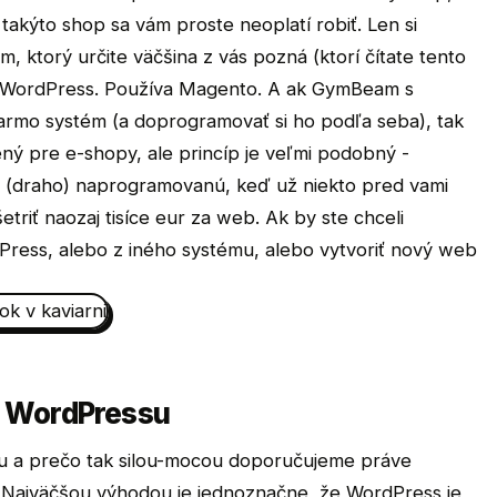
 takýto shop sa vám proste neoplatí robiť. Len si
, ktorý určite väčšina z vás pozná (ktorí čítate tento
o WordPress. Používa Magento. A ak GymBeam s
armo systém (a doprogramovať si ho podľa seba), tak
ný pre e-shopy, ale princíp je veľmi podobný -
 (draho) naprogramovanú, keď už niekto pred vami
triť naozaj tisíce eur za web. Ak by ste chceli
ress, alebo z iného systému, alebo vytvoriť nový web
a WordPressu
su a prečo tak silou-mocou doporučujeme práve
Najväčšou výhodou je jednoznačne, že WordPress je