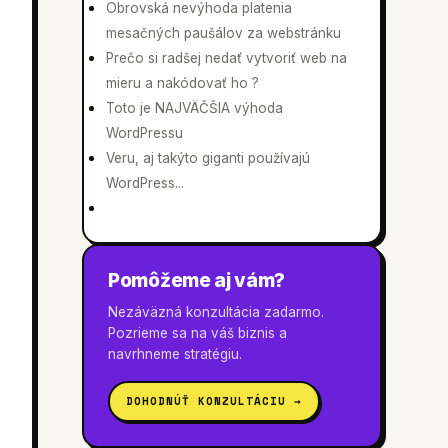
Obrovská nevýhoda platenia
mesačných paušálov za webstránku
Prečo si radšej nedať vytvoriť web na
mieru a nakódovať ho ?
Toto je NAJVÄČŠIA výhoda
WordPressu
Veru, aj takýto giganti používajú
WordPress...
Pomôžeme aj vám?
Nezáväzná konzultácia zadarmo.
Pozrieme sa na váš biznis a
navrhneme stratégiu.
DOHODNÚŤ KONZULTÁCIU →