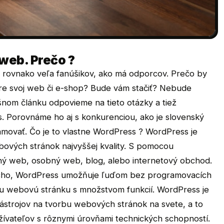
 web. Prečo ?
 rovnako veľa fanúšikov, ako má odporcov. Prečo by
pre svoj web či e-shop? Bude vám stačiť? Nebude
nom článku odpovieme na tieto otázky a tiež
 Porovnáme ho aj s konkurenciou, ako je slovenský
amovať. Čo je to vlastne WordPress ? WordPress je
ebových stránok najvyššej kvality. S pomocou
mný web, osobný web, blog, alebo internetový obchod.
ucho, WordPress umožňuje ľuďom bez programovacích
úcu webovú stránku s množstvom funkcií. WordPress je
strojov na tvorbu webových stránok na svete, a to
 užívateľov s rôznymi úrovňami technických schopností.