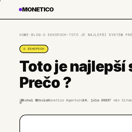
MONETICO
HOME
·
BLOG
·
O ESHOPOCH
·
TOTO JE NAJLEPŠÍ SYSTÉM PR
O ESHOPOCH
Toto je najlepší
Prečo ?
Michal Mikula
Monetico Agentúra
14. júla 2023
7
min čítan
M