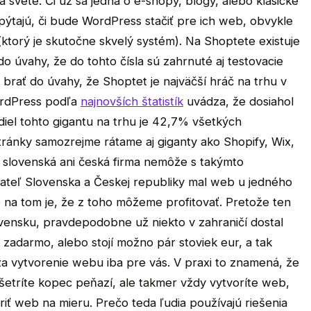
svete. Či už sa jedná o e-shopy, blogy, alebo klasické
 pýtajú, či bude WordPress stačiť pre ich web, obvykle
torý je skutočne skvelý systém). Na Shoptete existuje
 úvahy, že do tohto čísla sú zahrnuté aj testovacie
a brať do úvahy, že Shoptet je najväčší hráč na trhu v
ordPress podľa
najnovších štatistík
uvádza, že dosiahol
iel tohto gigantu na trhu je 42,7% všetkých
tránky samozrejme rátame aj giganty ako Shopify, Wix,
a slovenská ani česká firma nemôže s takýmto
ateľ Slovenska a Českej republiky mal web u jedného
 na tom je, že z toho môžeme profitovať. Pretože ten
ovensku, pravdepodobne už niekto v zahraničí dostal
o zadarmo, alebo stojí možno pár stoviek eur, a tak
 za vytvorenie webu iba pre vás. V praxi to znamená, že
etríte kopec peňazí, ale takmer vždy vytvoríte web,
oriť web na mieru. Prečo teda ľudia používajú riešenia