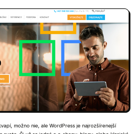
apí, možno nie, ale WordPress je najrozšírenejší