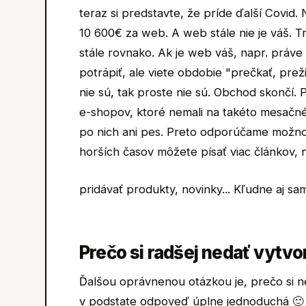
teraz si predstavte, že príde ďalší Covid. 
10 600€ za web. A web stále nie je váš. T
stále rovnako. Ak je web váš, napr. práv
potrápiť, ale viete obdobie "prečkať, preži
nie sú, tak proste nie sú. Obchod skončí
e-shopov, ktoré nemali na takéto mesačné 
po nich ani pes. Preto odporúčame možno 
horších časov môžete písať viac článkov, 
pridávať produkty, novinky... Kľudne aj sa
Prečo si radšej nedať vytvo
Ďalšou oprávnenou otázkou je, prečo si n
v podstate odpoveď úplne jednoduchá 🙂