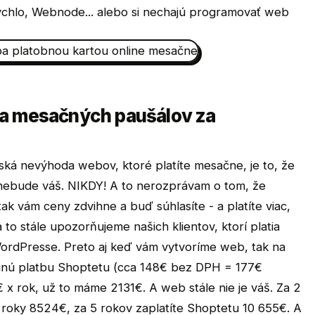
ýchlo, Webnode... alebo si nechajú programovať web
ia mesačných paušálov za
ká nevýhoda webov, ktoré platíte mesačne, je to, že
y nebude váš. NIKDY! A to nerozprávam o tom, že
k vám ceny zdvihne a buď súhlasíte - a platíte viac,
o stále upozorňujeme našich klientov, ktorí platia
rdPresse. Preto aj keď vám vytvoríme web, tak na
sačnú platbu Shoptetu (cca 148€ bez DPH = 177€
€ x rok, už to máme 2131€. A web stále nie je váš. Za 2
roky 8524€, za 5 rokov zaplatíte Shoptetu 10 655€. A