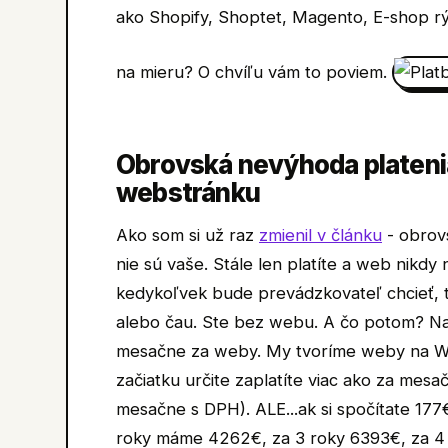
ako Shopify, Shoptet, Magento, E-shop r
na mieru? O chvíľu vám to poviem.
Obrovská nevýhoda platen
webstránku
Ako som si už raz
zmienil v článku
- obrovs
nie sú vaše. Stále len platíte a web nikd
kedykoľvek bude prevádzkovateľ chcieť, ta
alebo čau. Ste bez webu. A čo potom? Na t
mesačne za weby. My tvoríme weby na Wo
začiatku určite zaplatíte viac ako za me
mesačne s DPH). ALE...ak si spočítate 177
roky máme 4262€, za 3 roky 6393€, za 4 